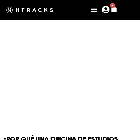
0
NUESTRA OFICINA DE
ESTUDIOS
EXIGENCIA, DISEÑO, COMPROMISO
¿POR QUÉ UNA OFICINA DE ESTUDIOS