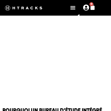
0
NOTRE BUREAU D'ÉTUDES
EXIGENCE, DESIGN, ENGAGEMENT
POURQUOI UN BUREAU D’ÉTUDE INTÉGRÉ