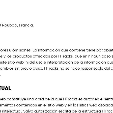
 Roubaix, Francia.
rrores u omisiones. La información que contiene tiene por obj
es y los productos ofrecidos por HTracks, que en ningún caso
te sitio web, ni del uso e interpretación de la información qu
cambios sin previo aviso. HTracks no se hace responsable del 
.
TUAL
eb constituye una obra de la que HTracks es autor en el sentido
ementos contenidos en el sitio web y en los sitios web asocia
 intelectual. Salvo autorización escrita de la estructura HTra