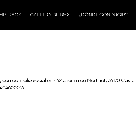
MPTRACK
CARRERA DE BMX
¿DÓNDE CONDUCIR?
 con domicilio social en 442 chemin du Martinet, 34170 Casteln
6404600016.