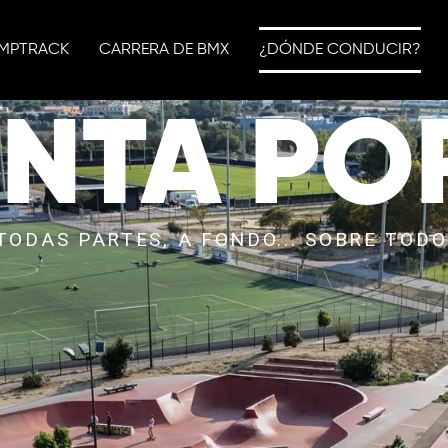
MPTRACK
CARRERA DE BMX
¿DÓNDE CONDUCIR?
NTA PO
TODAS PARTES, A FONDO... SOBRE TOD