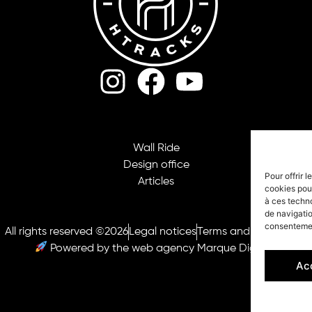
Wall Ride
Design office
Pour offrir 
Articles
cookies pour
à ces techn
de navigatio
consentement
All rights reserved ©2026
Legal notices
Terms and Conditions
Powered by the web agency Marque Digitale
Ac