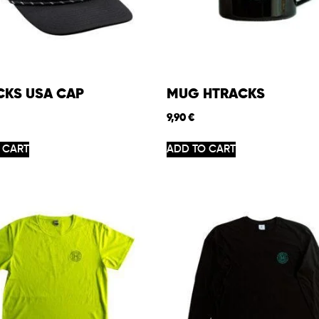
CKS USA CAP
MUG HTRACKS
9,90
€
 CART
ADD TO CART