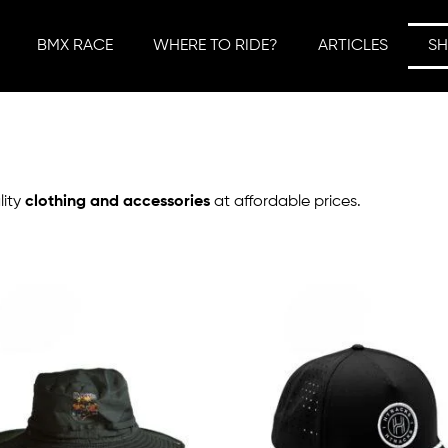
BMX RACE
WHERE TO RIDE?
ARTICLES
S
lity
clothing and accessories
at affordable prices.