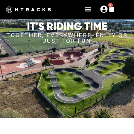
0
IT'S RIDING TIME
TOGETHER, EVERYWHERE, FULLY OR
JUST FOR FUN