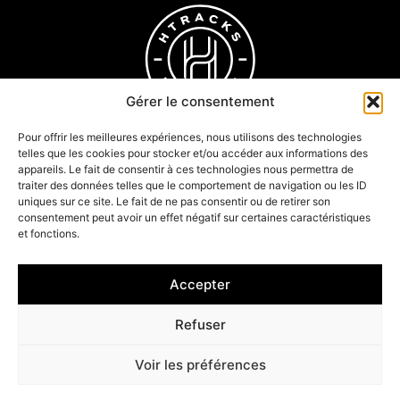
Gérer le consentement
Pour offrir les meilleures expériences, nous utilisons des technologies
telles que les cookies pour stocker et/ou accéder aux informations des
appareils. Le fait de consentir à ces technologies nous permettra de
traiter des données telles que le comportement de navigation ou les ID
uniques sur ce site. Le fait de ne pas consentir ou de retirer son
Wall Ride
consentement peut avoir un effet négatif sur certaines caractéristiques
Bureau d'études
et fonctions.
Articles
Accepter
Tous droits réservés ©2026
Mentions légales
CGV
Refuser
Propulsé par l’agence web Marque Digitale
Voir les préférences