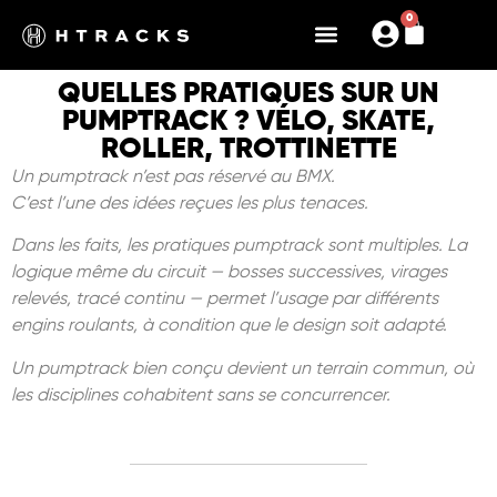
0
QUELLES PRATIQUES SUR UN
PUMPTRACK ? VÉLO, SKATE,
ROLLER, TROTTINETTE
Un pumptrack n’est pas réservé au BMX.
C’est l’une des idées reçues les plus tenaces.
Dans les faits, les pratiques pumptrack sont multiples. La
logique même du circuit — bosses successives, virages
relevés, tracé continu — permet l’usage par différents
engins roulants, à condition que le design soit adapté.
Un pumptrack bien conçu devient un terrain commun, où
les disciplines cohabitent sans se concurrencer.