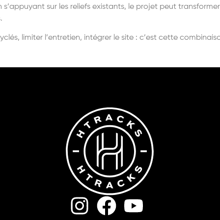
n s
’
appuyant sur les reliefs existants, le projet peut transforme
.
lés, limiter l
’
entretien, intégrer le site : c
’
est cette combinais