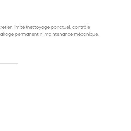
retien limité (nettoyage ponctuel, contr
ô
le
 éclairage permanent ni maintenance mécanique.