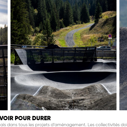
VOIR POUR DURER
is dans tous les projets d
’
am
énagement. Les collectivités doive