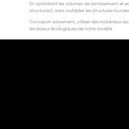
En optimisant les volumes de terrassement et e
structurant, sans multiplier les structures lourdes
Concevoir sobrement, utiliser des matériaux recyc
les enjeux écologiques de notre socié
t
é
.