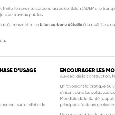
t limite l’empreinte carbone associée. Selon l’ADEME, le transp
jets de travaux publics.
ialisé, transmettre un
bilan carbone d
étaillé
à la maîtrise d’o
ion.
PHASE D’USAGE
ENCOURAGER LES MOB
Au-del
à
de la construction, l
’
En favorisant la pratique du v
s
’
inscrit dans les politiques l
Mondiale de la Santé rappelle
uement sur le relief et le
principaux facteurs de risque
Un pumptrack écologique agit