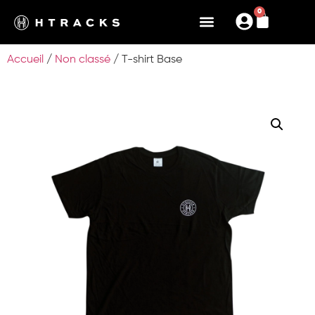
0
Accueil
/
Non classé
/ T-shirt Base