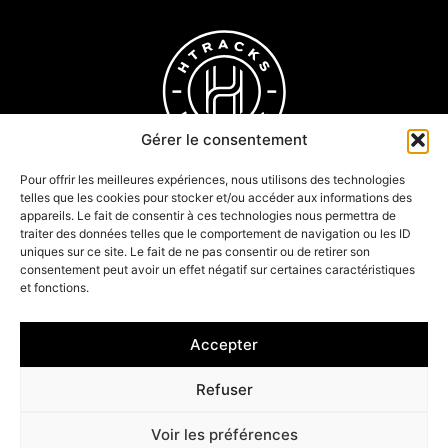
Gérer le consentement
Pour offrir les meilleures expériences, nous utilisons des technologies
telles que les cookies pour stocker et/ou accéder aux informations des
appareils. Le fait de consentir à ces technologies nous permettra de
traiter des données telles que le comportement de navigation ou les ID
uniques sur ce site. Le fait de ne pas consentir ou de retirer son
Wall Ride
consentement peut avoir un effet négatif sur certaines caractéristiques
Bureau d'études
et fonctions.
Articles
Accepter
Tous droits réservés ©2026
Mentions légales
CGV
Refuser
Propulsé par l’agence web Marque Digitale
Voir les préférences