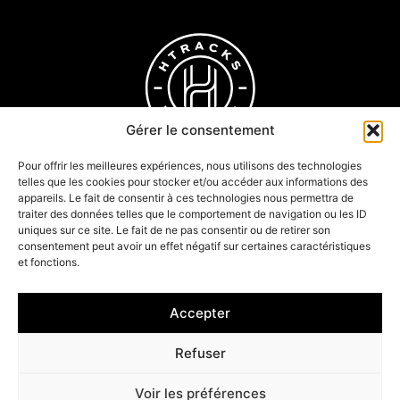
Gérer le consentement
Pour offrir les meilleures expériences, nous utilisons des technologies
telles que les cookies pour stocker et/ou accéder aux informations des
appareils. Le fait de consentir à ces technologies nous permettra de
traiter des données telles que le comportement de navigation ou les ID
uniques sur ce site. Le fait de ne pas consentir ou de retirer son
Wall Ride
consentement peut avoir un effet négatif sur certaines caractéristiques
Bureau d'études
et fonctions.
Articles
Accepter
Tous droits réservés ©2026
Mentions légales
CGV
Refuser
Propulsé par l’agence web Marque Digitale
Voir les préférences