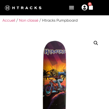
0
Accueil
/
Non classé
/ Htracks Pumpboard