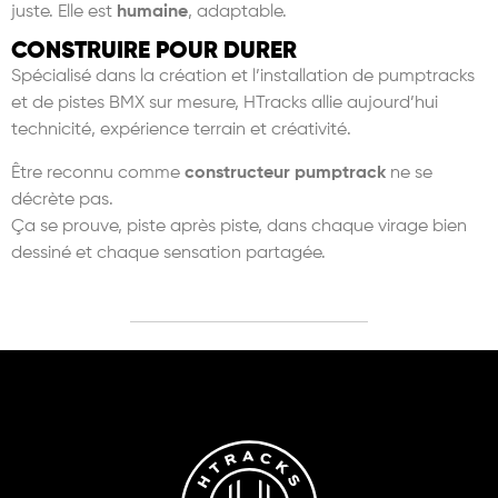
juste. Elle est
humaine
, adaptable.
CONSTRUIRE POUR DURER
Sp
écialisé dans la création et l
’
installation de pumptracks
et de pistes BMX sur mesure, HTracks allie aujourd
’
hui
technicité
, exp
érience terrain et cré
ativit
é
.
Ê
tre reconnu comme
constructeur pumptrack
ne se
dé
cr
è
te pas.
Ç
a se prouve, piste apr
è
s piste, dans chaque virage bien
dessiné et chaque sensation partagé
e.