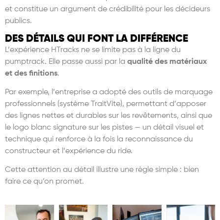
et constitue un argument de crédibilité pour les décideurs
publics.
DES DÉTAILS QUI FONT LA DIFFÉRENCE
L
’
expérience HTracks ne se limite pas
à
la ligne du
pumptrack. Elle passe aussi par la
qualit
é des matériaux
et des finitions
.
Par exemple, l
’
entreprise a adopté des outils de marquage
professionnels (syst
è
me TraitVite), permettant d
’
apposer
des lignes nettes et durables sur les rev
ê
tements, ainsi que
le logo blanc signature sur les pistes — un détail visuel et
technique qui renforce
à
la fois la reconnaissance du
constructeur et l
’
expérience du ride.
Cette attention au détail illustre une r
è
gle simple : bien
faire ce qu
’
on promet.