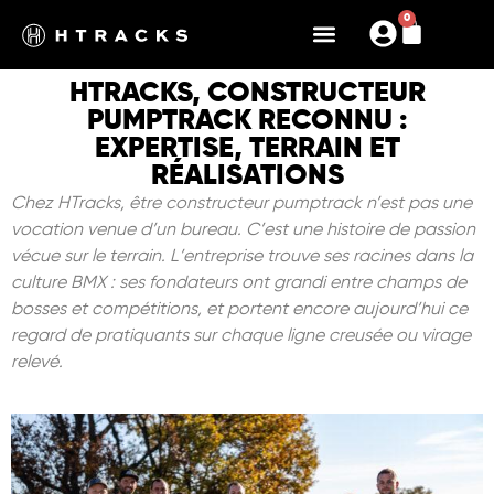
0
HTRACKS, CONSTRUCTEUR
PUMPTRACK RECONNU :
EXPERTISE, TERRAIN ET
RÉALISATIONS
Chez
HTracks
, ê
tre constructeur pumptrack
n
’
est pas une
vocation venue d
’
un bureau. C
’
est une histoire de passion
vécue sur le terrain. L
’
entreprise trouve ses racines dans la
culture BMX : ses fondateurs ont grandi entre champs de
bosses et compétitions, et portent encore aujourd
’
hui ce
regard de pratiquants sur chaque ligne creusée ou virage
relevé
.