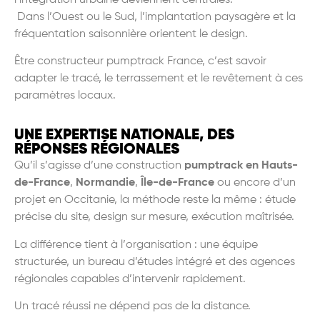
Dans l
’
Ouest ou le Sud, l
’
implantation paysag
è
re et la
fréquentation saisonni
è
re orientent le design.
Ê
tre constructeur pumptrack France, c
’
est savoir
adapter le tracé, le terrassement et le rev
ê
tement
à
ces
param
è
tres locaux.
UNE EXPERTISE NATIONALE, DES
RÉPONSES RÉGIONALES
Qu
’
il s
’
agisse d
’
une construction
pumptrack en Hauts-
de-France
,
Normandie
,
Île-de-France
ou encore d
’
un
projet en Occitanie, la méthode reste la m
ê
me : étude
précise du site, design sur mesure, exécution ma
îtris
é
e.
La diff
érence tient
à l
’
organisation : une équipe
structurée, un bureau d’études inté
gr
é et des agences
régionales capables d
’
intervenir rapidement.
Un trac
é
r
éussi ne dépend pas de la distance.