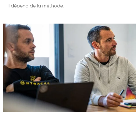
Il d
épend de la mé
thode.